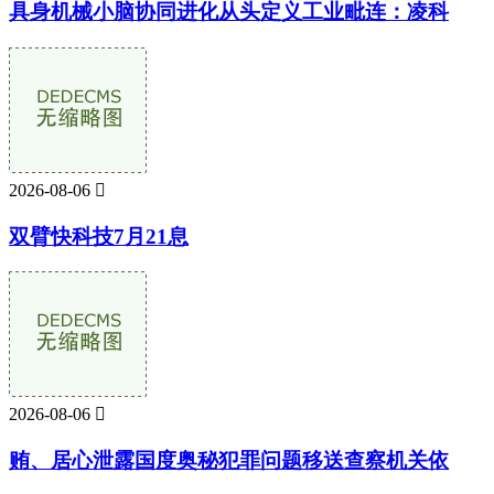
具身机械小脑协同进化从头定义工业毗连：凌科
2026-08-06

双臂快科技7月21息
2026-08-06

贿、居心泄露国度奥秘犯罪问题移送查察机关依