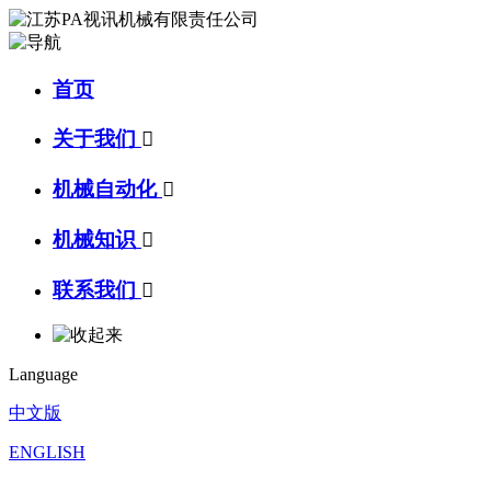
首页
关于我们

机械自动化

机械知识

联系我们

Language
中文版
ENGLISH